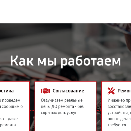
Как мы работаем
остика
Согласование
Ремо
о проведем
Озвучиваем реальные
Инженер пр
и сообщим о
цены ДО ремонта - без
восстановл
скрытых доп. услуг
устройства,
ях - даже
новые детал
 ремонта
требуется.