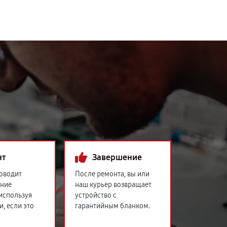
нт
Завершение
оводит
После ремонта, вы или
ение
наш курьер возвращает
 используя
устройство с
и, если это
гарантийным бланком.