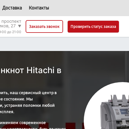
Доставка
Контакты
 проспект
ков, 27
▼
Проверить статус заказа
Заказать звонок
9:00 до 21:00
нкнот Hitachi в
оить, наш сервисный центр в
ее состояние. Мы
и, устраняя поломки любой
исплея.
применяем современное