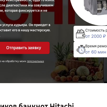
ну неисправности, будь то износ
осле диагностики мы озвучиваем
и, которая фиксируется и не
 услуги курьера. Он приедет в
оставит его в нашу мастерскую.
Стоимость 
.
от 2000 ₽
Время ремо
Отправить заявку
от 60 мин
е на обработку моих
персональных
иков банкнот Hitachi