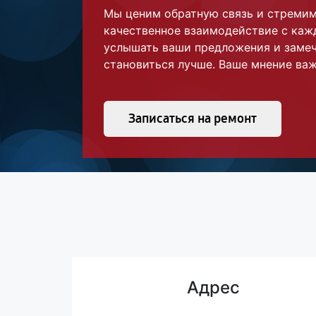
Мы ценим обратную связь и стреми
качественное взаимодействие с каж
услышать ваши предложения и замеч
становиться лучше. Ваше мнение важ
Записаться на ремонт
Адрес