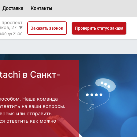
Доставка
Контакты
 проспект
ков, 27
▼
Проверить статус заказа
Заказать звонок
9:00 до 21:00
tachi в Санкт-
пособом. Наша команда
ответить на ваши вопросы.
 время или отправить
ся ответить как можно