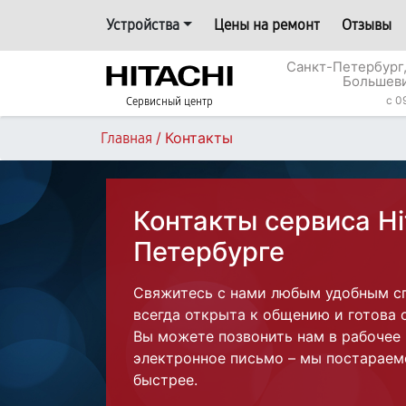
Устройства
Цены на ремонт
Отзывы
Санкт-Петербург,
Большеви
c 0
Сервисный центр
/
Контакты
Главная
Контакты сервиса Hi
Петербурге
Свяжитесь с нами любым удобным с
всегда открыта к общению и готова 
Вы можете позвонить нам в рабочее
электронное письмо – мы постараем
быстрее.